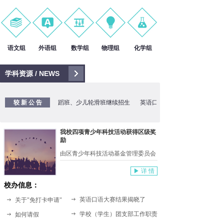
语文组
外语组
数学组
物理组
化学组
学科资源 / NEWS
较 新 公 告
少儿舞蹈班、少儿轮滑班继续招生
英语口语大赛结果揭晓了
我校四项青少年科技活动获得区级奖
励
由区青少年科技活动基金管理委员会
▶ 详 情
校办信息：
英语口语大赛结果揭晓了
关于"免打卡申请"
学校（学生）团支部工作职责
如何请假