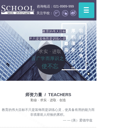
咨询电话：021-8989-999
关注学校：
厚
我
节
教育的伟大目标
积
们
节
不只是装饰而是训练心灵
薄
的
攀
发
优
高
勤奋 · 求实 · 进取 · 创造
，
势
言广学而厚识之，
只
使不忘
待
师资力量 / TEACHERS
勤奋 · 求实 · 进取 · 创造
教育的伟大目标不只是装饰而是训练心灵，使具备有用的能力而
非填塞前人经验的累积。
— — (美）爱德华兹