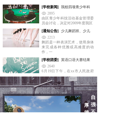
[学校新闻]
我校四项青少年科
2895
由区青少年科技活动基金管理委
员会讨论，决定对2009年度我区
[通知公告]
少儿舞蹈班、少儿
2213
舞蹈是一种表演艺术，使用身体
来完成各种优雅或高难度的动
作，一
[学校团委]
英语口语大赛结果
2640
6月19日下午，在xx市人民政府
大会议厅举行了第三届全国青少
自
强
厚
不
德
息
载
，
物
，