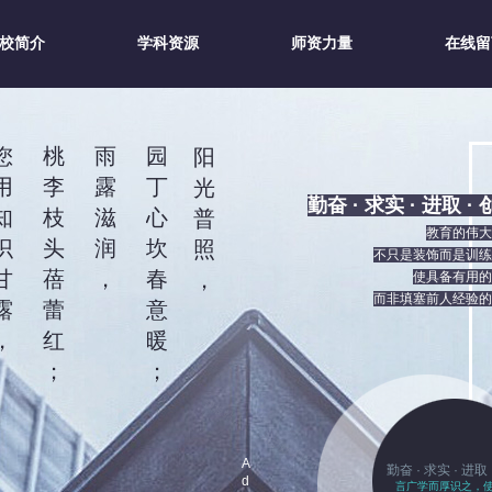
校简介
学科资源
师资力量
在线留
您
桃
雨
园
阳
用
李
露
丁
光
勤奋 · 求实 · 进取 ·
知
枝
滋
心
普
教育的伟大
识
头
润
坎
照
不只是装饰而是训练
甘
蓓
，
春
，
使具备有用的
而非填塞前人经验的
露
蕾
意
，
红
暖
；
；
A
勤奋 · 求实 · 进取 
d
言广学而厚识之，