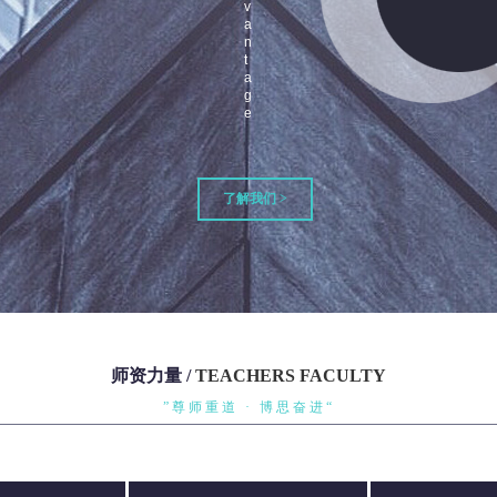
v
a
n
t
a
g
e
了解我们 >
师资力量
/
TEACHERS FACULTY
”尊师重道 · 博思奋进“