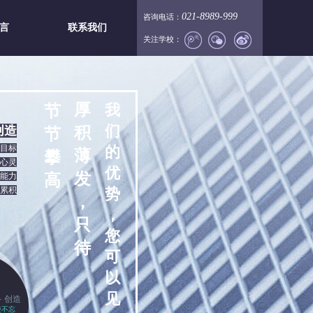
021-8989-999
咨询电话：
言
联系我们
关注学校：
厚
我
节
们
 创造
积
节
目标
的
薄
攀
心灵
优
发
能力
高
累积
势
，
，
只
您
待
可
以
见
· 创造
使不忘