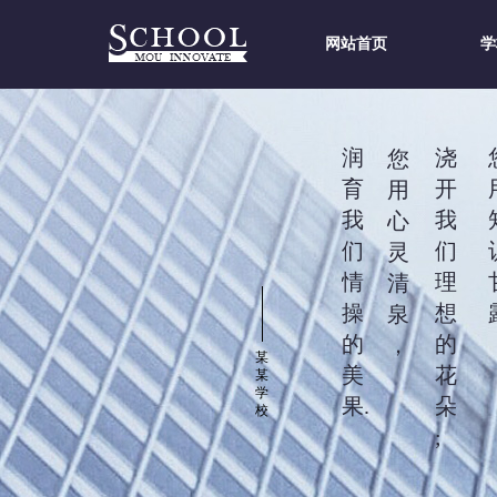
网站首页
学
润
浇
您
育
开
用
我
我
心
们
们
灵
情
理
清
操
想
泉
的
的
，
某
美
花
某
学
果.
朵
校
;